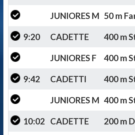
JUNIORES M
50 m Far
9:20
CADETTE
400 m St
JUNIORES F
400 m St
9:42
CADETTI
400 m St
JUNIORES M
400 m St
10:02
CADETTE
200 m D