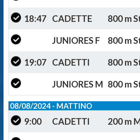
18:47
CADETTE
800 m St
JUNIORES F
800 m St
19:07
CADETTI
800 m St
JUNIORES M
800 m St
08/08/2024 - MATTINO
9:00
CADETTI
200 m Mi