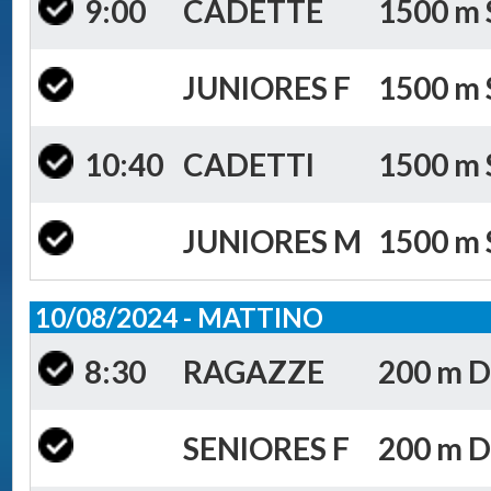
9:00
CADETTE
1500 m S
JUNIORES F
1500 m S
10:40
CADETTI
1500 m S
JUNIORES M
1500 m S
10/08/2024 - MATTINO
8:30
RAGAZZE
200 m D
SENIORES F
200 m D