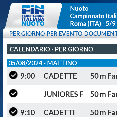
Nuoto
Campionato Itali
Roma (ITA) - 5/9
PER GIORNO
PER EVENTO
DOCUMENT
CALENDARIO - PER GIORNO
05/08/2024 - MATTINO
9:00
CADETTE
50 m Far
JUNIORES F
50 m Far
9:10
CADETTI
50 m Far