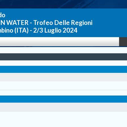
do
N WATER - Trofeo Delle Regioni
bino (ITA) - 2/3 Luglio 2024