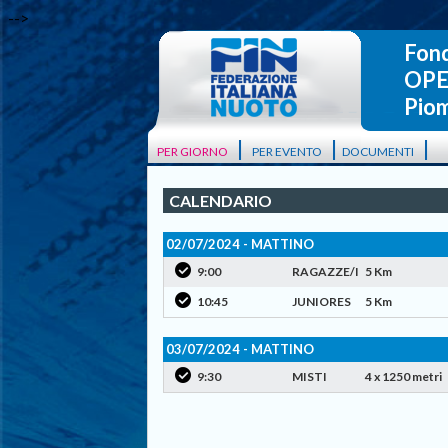
-->
Fon
OPE
Piom
|
|
|
PER GIORNO
PER EVENTO
DOCUMENTI
CALENDARIO
02/07/2024 - MATTINO
9:00
RAGAZZE/I
5 Km
10:45
JUNIORES
5 Km
03/07/2024 - MATTINO
9:30
MISTI
4 x 1250 metri